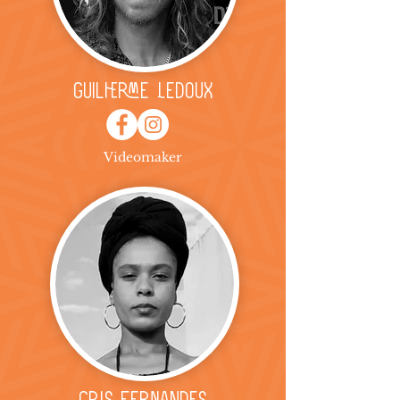
Guilherme Ledoux
Videomaker