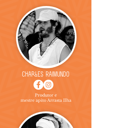
Charles Raimundo
Produtor e
mestre apito Arrasta Ilha