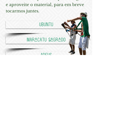
e aproveite o material, para em breve
tocarmos juntes.
Ubuntu
maracatu sagrado
Adeus
Rainha da diáspora
Xangô meus ancestrais
Rua