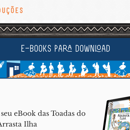
duções
E-books para download
 seu eBook das Toadas do
rrasta Ilha