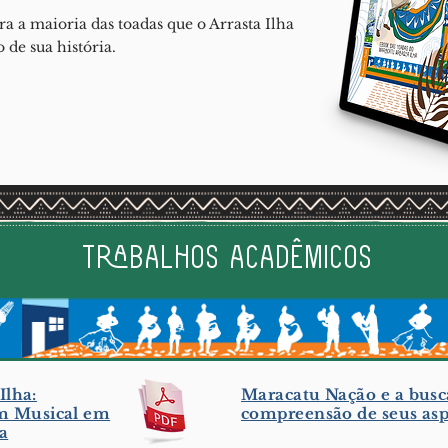
a a maioria das toadas que o Arrasta Ilha
 de sua história.
trabalhos acadêmicos
Ilha:
Maracatu Nação e a busc
m Musical em
compreensão de seus aspe
a