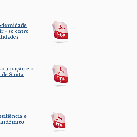
odernidade
ir - se entre
ilidades
atu nação e o
 de Santa
esiliência e
Pandêmico