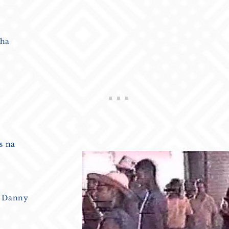
lha
s na
Danny