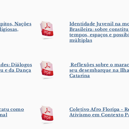
pitos, Nações
Identidade Juvenil na m
igiosas,
Brasileira: sobre constitu
tempos, espaços e possib
múltiplas
des: Diálogos
Reflexões sobre o marac
tu e da Dança
seu desembarque na Ilha
Catarina
acatu como
Coletivo Afro Floripa - R
nal
Ativismo em Contexto 