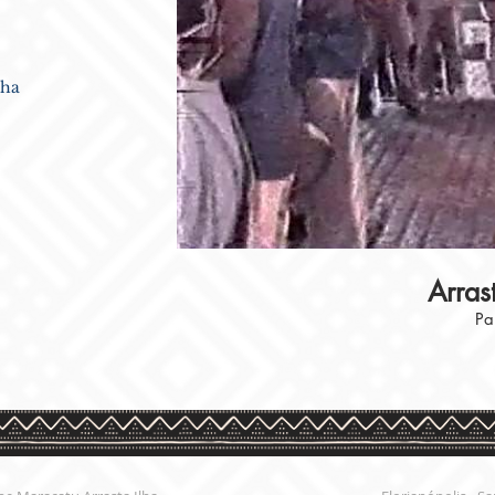
lha
Arras
Pa